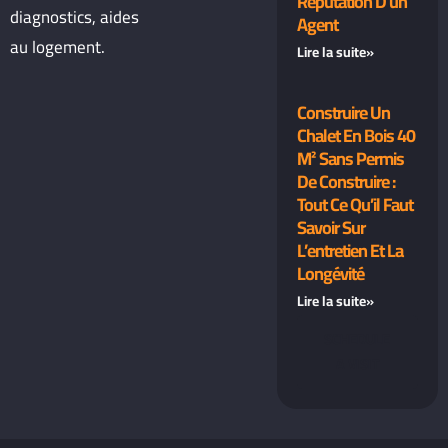
Réputation D’un
diagnostics, aides
Agent
au logement.
Lire la suite»
Construire Un
Chalet En Bois 40
M² Sans Permis
De Construire :
Tout Ce Qu’il Faut
Savoir Sur
L’entretien Et La
Longévité
Lire la suite»
SCHEDULE
A VISIT