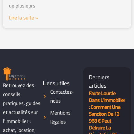
de plusieurs
Lire la suite »
Derniers
Liens utiles
articles
Retrouvez des
Contactez-
Faute Lourde
conseils
Dans L’immobilier
nous
pratiques, guides
: Comment Une
et actualités sur
Mentions
Sanction De 12
968 € Peut
l’immobilier :
légales
Détruire La
achat, location,