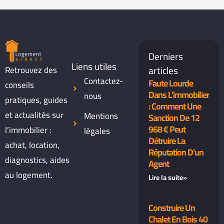
Derniers
Liens utiles
articles
Retrouvez des
Contactez-
Faute Lourde
conseils
Dans L’immobilier
nous
pratiques, guides
: Comment Une
et actualités sur
Mentions
Sanction De 12
968 € Peut
l’immobilier :
légales
Détruire La
achat, location,
Réputation D’un
diagnostics, aides
Agent
au logement.
Lire la suite»
Construire Un
Chalet En Bois 40