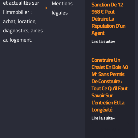
et actualités sur
Mentions
Sanction De 12
968 € Peut
l’immobilier :
légales
Détruire La
achat, location,
Réputation D’un
diagnostics, aides
Agent
au logement.
Lire la suite»
Construire Un
Chalet En Bois 40
M² Sans Permis
De Construire :
Tout Ce Qu’il Faut
Savoir Sur
L’entretien Et La
Longévité
Lire la suite»
SCHEDULE
A VISIT